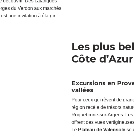
 de découvrir. Des calanques
 gorges du Verdon aux marchés
st une invitation à élargir
Les plus be
Côte d’Azur 
Excursions en Prove
vallées
Pour ceux qui rêvent de gran
région recèle de trésors natu
Roquebrune-sur-Argens. Le
offrent des vues vertigineus
Le
Plateau de Valensole
se 